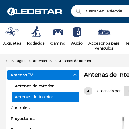
Juguetes
Rodados
Gaming
Audio
Accesorios para
T
vehículos
TV Digital
Antenas TV
Antenas de Interior
Antenas de Inte
Antenas TV
Antenas de exterior
Ordenado por
4
Antenas de Interior
Controles
Proyectores