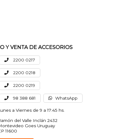
CO Y VENTA DE ACCESORIOS
2200 0217
2200 0218
2200 0219
98 388 681
WhatsApp
unes a Viernes de 9 a 17:45 hs.
amón del Valle Inclán 2432
Montevideo Goes Uruguay
CP 11600