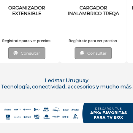
OR
ENCHUFE INTELIGENTE
LINTERNA
O TREQA
er precios.
Regístrate para ver precios.
Regístrate para v
tar
Consultar
Consul
Ledstar Uruguay
Tecnología, conectividad, accesorios y mucho más.