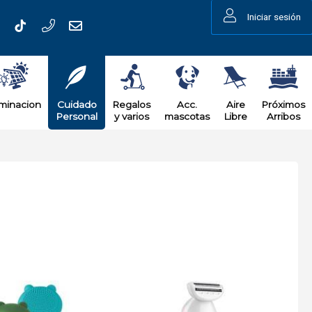
Iniciar sesión
uminacion
Cuidado
Regalos
Acc.
Aire
Próximos
Personal
y varios
mascotas
Libre
Arribos