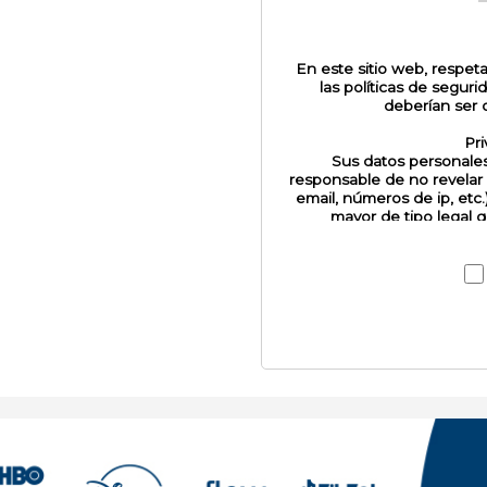
En este sitio web, respet
las políticas de segur
deberían ser o
Pri
Sus datos personales
responsable de no revelar
email, números de ip, etc.
mayor de tipo legal 
Respon
Las publicaciones a
responsabilidad del autor
son responsabilidad de el
respeto a los demás y a
editor d
Segu
Este sitio web se hace res
su información y por el r
la actual Internet nos p
sufrir algún ataque po
eje