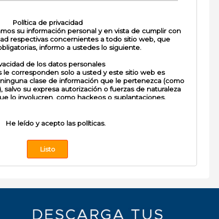
Política de privacidad
amos su información personal y en vista de cumplir con
idad respectivas concernientes a todo sitio web, que
bligatorias, informo a ustedes lo siguiente.
vacidad de los datos personales
 le corresponden solo a usted y este sitio web es
 ninguna clase de información que le pertenezca (como
), salvo su expresa autorización o fuerzas de naturaleza
que lo involucren, como hackeos o suplantaciones.
sabilidad de las opiniones vertidas
 modo de artículos (también llamados posts) son
He leído y acepto las políticas.
 del blog. Los comentarios, vertidos por los visitantes,
los mismos y en caso alguno viole las reglas mínimas de
 las buenas costumbres, éstos serían borrados por el
el blog, sin esperar su consentimiento.
ridad de su información personal
ponsable de velar por su seguridad, por la privacidad de
espeto a sus datos, de acuerdo con las limitaciones que
rovee, siendo conscientes que no estamos excluídos de
r parte de crackers o usuarios malintencionados que
rzan la delincuencia informática.