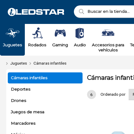
Juguetes
Rodados
Gaming
Audio
Accesorios para
T
vehículos
Juguetes
Cámaras infantiles
Cámaras infanti
Cámaras infantiles
Deportes
Ordenado por
6
Drones
Juegos de mesa
Marcadores