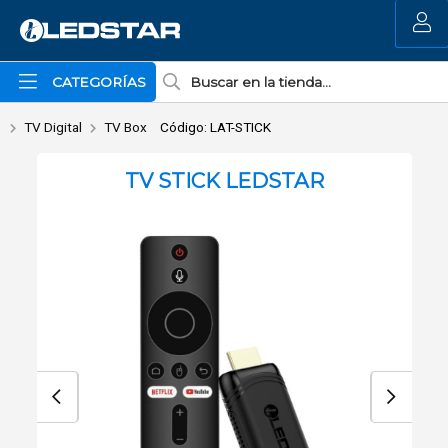
Enviar a email
MI COMPRA
CATEGORÍAS
TV Digital
TV Box
Código: LAT-STICK
TV STICK LEDSTAR