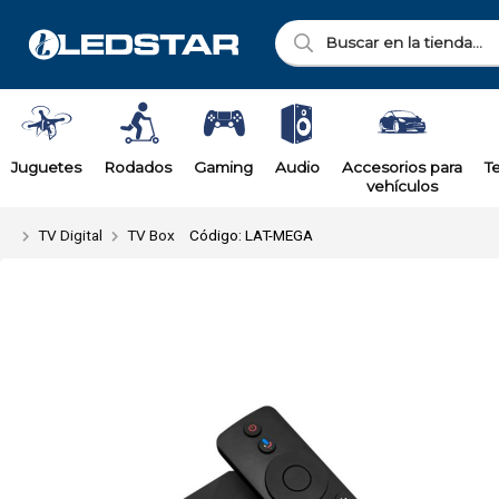
Enviar a ema
Juguetes
Rodados
Gaming
Audio
Accesorios para
T
vehículos
TV Digital
TV Box
Código: LAT-MEGA