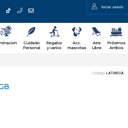
Iniciar sesión
uminacion
Cuidado
Regalos
Acc.
Aire
Próximos
Personal
y varios
mascotas
Libre
Arribos
Código
LAT-MEGA
 GB