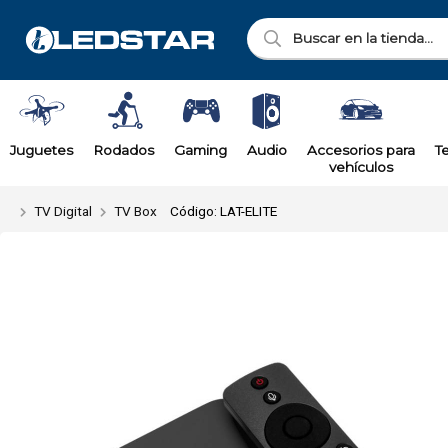
Enviar a ema
Juguetes
Rodados
Gaming
Audio
Accesorios para
T
vehículos
TV Digital
TV Box
Código: LAT-ELITE