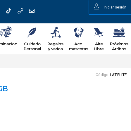
Iniciar sesión
uminacion
Cuidado
Regalos
Acc.
Aire
Próximos
Personal
y varios
mascotas
Libre
Arribos
Código
LAT-ELITE
GB