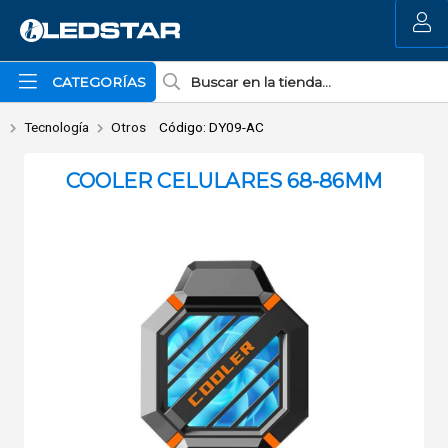
Enviar a email
MI COMPRA
CATEGORÍAS
Tecnología
Otros
Código: DY09-AC
COOLER CELULARES 68-86MM