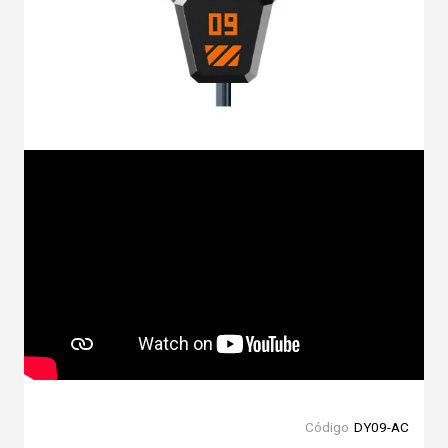
Código
DY09-AC