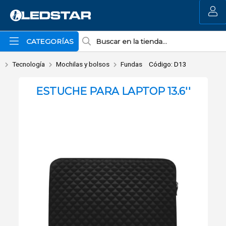
Enviar a email
MI COMPRA
CATEGORÍAS
Tecnología
Mochilas y bolsos
Fundas
Código: D13
ESTUCHE PARA LAPTOP 13.6''