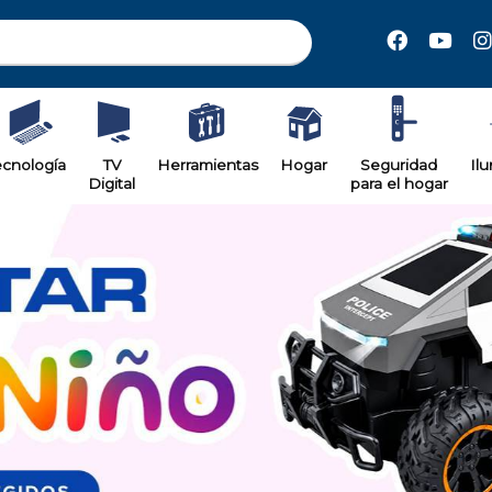
ecnología
TV
Herramientas
Hogar
Seguridad
Il
Digital
para el hogar