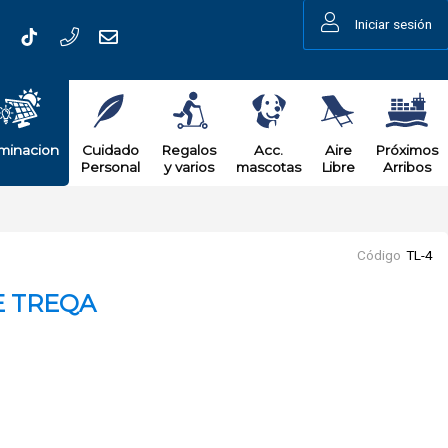
Iniciar sesión
uminacion
Cuidado
Regalos
Acc.
Aire
Próximos
Personal
y varios
mascotas
Libre
Arribos
Código
TL-4
E TREQA