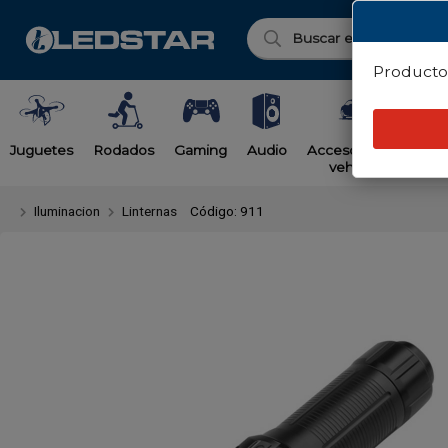
Enviar a ema
Producto 
Juguetes
Rodados
Gaming
Audio
Accesorios para
T
vehículos
Iluminacion
Linternas
Código: 911