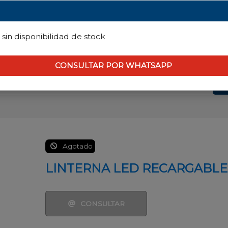
il
sin disponibilidad de stock
CONSULTAR POR WHATSAPP
ecnología
TV
Herramientas
Hogar
Seguridad
Il
Digital
para el hogar
Agotado
LINTERNA LED RECARGABLE
CONSULTAR