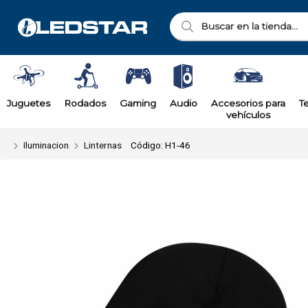
Enviar a ema
Juguetes
Rodados
Gaming
Audio
Accesorios para
T
vehículos
Iluminacion
Linternas
Código: H1-46