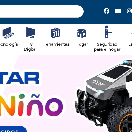
ecnología
TV
Herramientas
Hogar
Seguridad
Il
Digital
para el hogar