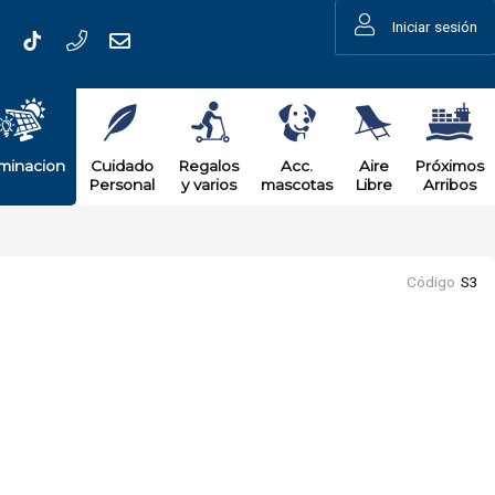
Iniciar sesión
uminacion
Cuidado
Regalos
Acc.
Aire
Próximos
Personal
y varios
mascotas
Libre
Arribos
Código
S3