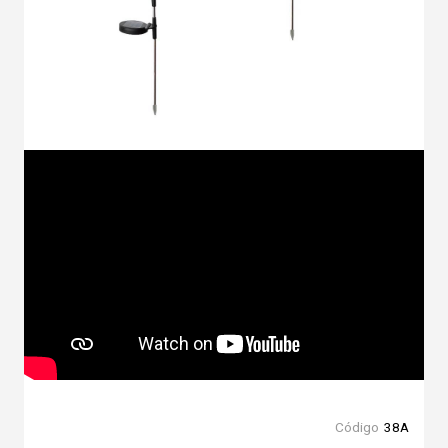
Código
38A