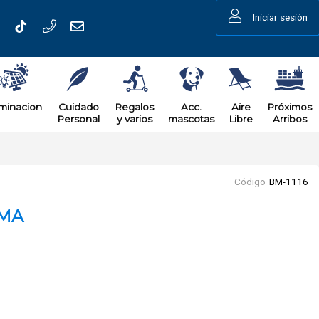
Iniciar sesión
uminacion
Cuidado
Regalos
Acc.
Aire
Próximos
Personal
y varios
mascotas
Libre
Arribos
Código
BM-1116
OMA