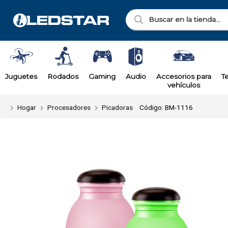
Enviar a ema
Juguetes
Rodados
Gaming
Audio
Accesorios para
T
vehículos
Hogar
Procesadores
Picadoras
Código: BM-1116