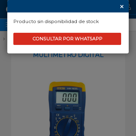
Enviar a email
MI COMPRA
Producto sin disponibilidad de stock
CATEGORÍAS
Herramientas
CONSULTAR POR WHATSAPP
Código: A830L
MULTIMETRO DIGITAL