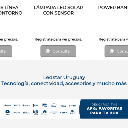
AR
POWER BANK TIPO C
LINTERNA LED
os.
Regístrate para ver precios.
Regístrate para ver preci
Consultar
Consultar
Ledstar Uruguay
Tecnología, conectividad, accesorios y mucho más.