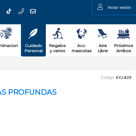
Iniciar sesión
uminacion
Cuidado
Regalos
Acc.
Aire
Próximos
Personal
y varios
mascotas
Libre
Arribos
Código
XYJ-829
AS PROFUNDAS