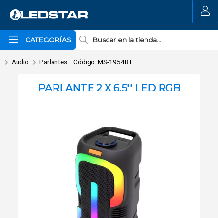
Enviar a email
MI COMPRA
CATEGORÍAS
Audio
Parlantes
Código: MS-1954BT
PARLANTE 2 X 6.5'' LED RGB