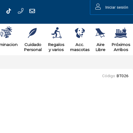
Iniciar sesión
uminacion
Cuidado
Regalos
Acc.
Aire
Próximos
Personal
y varios
mascotas
Libre
Arribos
Código
BT026