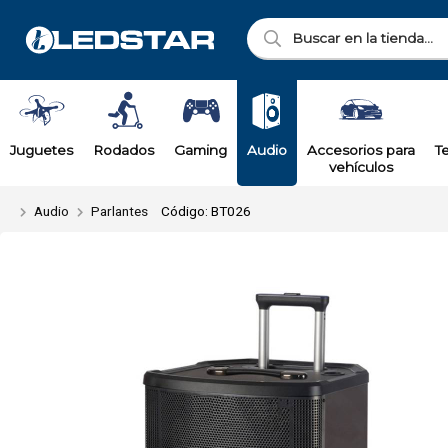
Enviar a ema
Juguetes
Rodados
Gaming
Audio
Accesorios para
T
vehículos
Audio
Parlantes
Código: BT026