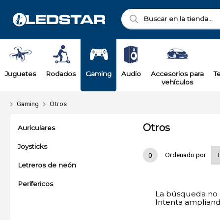
Juguetes
Rodados
Gaming
Audio
Accesorios para
T
vehículos
Gaming
Otros
Otros
Auriculares
Joysticks
Ordenado por
0
Letreros de neón
Perifericos
La búsqueda no d
Intenta ampliando