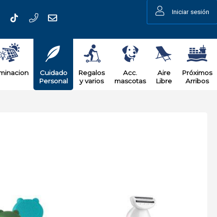
Iniciar sesión
uminacion
Cuidado
Regalos
Acc.
Aire
Próximos
Personal
y varios
mascotas
Libre
Arribos