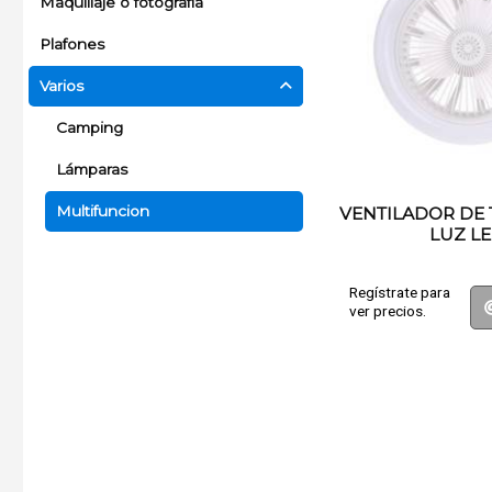
Maquillaje o fotografía
Plafones
Varios
Camping
Lámparas
Multifuncion
VENTILADOR DE
LUZ L
Regístrate para
ver precios.