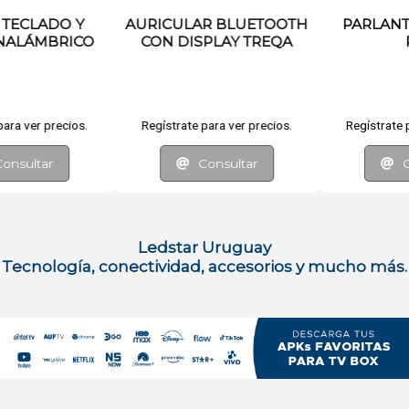
OTH
PARLANTE 2 X 6.5 LED
LICUADORA INFANTI
QA
RGB
os.
Regístrate para ver precios.
Regístrate para ver preci
Consultar
Consultar
Ledstar Uruguay
Tecnología, conectividad, accesorios y mucho más.